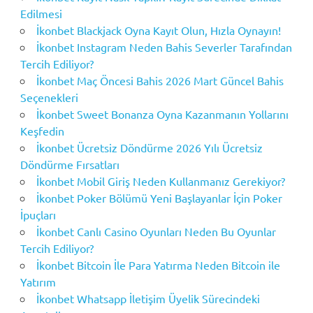
Edilmesi
İkonbet Blackjack Oyna Kayıt Olun, Hızla Oynayın!
İkonbet Instagram Neden Bahis Severler Tarafından
Tercih Ediliyor?
İkonbet Maç Öncesi Bahis 2026 Mart Güncel Bahis
Seçenekleri
İkonbet Sweet Bonanza Oyna Kazanmanın Yollarını
Keşfedin
İkonbet Ücretsiz Döndürme 2026 Yılı Ücretsiz
Döndürme Fırsatları
İkonbet Mobil Giriş Neden Kullanmanız Gerekiyor?
İkonbet Poker Bölümü Yeni Başlayanlar İçin Poker
İpuçları
İkonbet Canlı Casino Oyunları Neden Bu Oyunlar
Tercih Ediliyor?
İkonbet Bitcoin İle Para Yatırma Neden Bitcoin ile
Yatırım
İkonbet Whatsapp İletişim Üyelik Sürecindeki