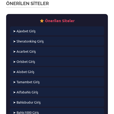
ÖNERILEN SITELER
Önerilen Siteler
➤ Ajaxbet Giriş
➤ Sheratonking Giriş
➤ Acarbet Giriş
➤ Orisbet Giriş
➤ Alobet Giriş
➤ Tamambet Giriş
➤ Alfabahis Giriş
➤ Bahisbudur Giriş
➤ Bahis1000 Giriş