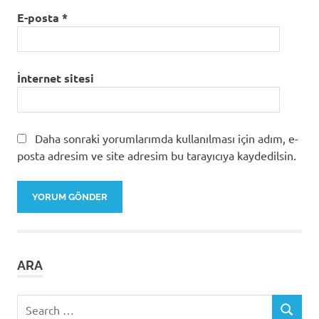
E-posta
*
İnternet sitesi
Daha sonraki yorumlarımda kullanılması için adım, e-
posta adresim ve site adresim bu tarayıcıya kaydedilsin.
ARA
Search
SEARCH