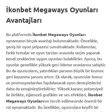
İkonbet Megaways Oyunları
Avantajları
Bu platformda
İkonbet Megaways Oyunları
oynamanın birçok avantajı bulunmaktadır. Öncelikle,
geniş bir oyun yelpazesi sunulmaktadır. Kullanıcılar,
farklı temalar ve oyun tarzları arasında seçim yaparak
kendi zevklerine uygun oyunları bulabilirler. Ayrıca, bu
oyunlar genellikle yüksek geri ödeme oranlarına sahiptir.
Bu da oyuncuların, yatırdıkları paranın büyük bir kısmını
geri kazanma şansını artırır. Ek olarak, oyuncular bonus
ve promosyonlardan faydalanarak oyun deneyimlerini
daha da zenginleştirebilirler. Yüksek kazanç potansiyeli
ile birlikte, eğlenceli grafikler ve ses efektleri,
İkonbet
Megaways Oyunları
nın tercih edilmesinde önemli bir
rol oynamaktadır. Bu özellikler, oyunculara keyifli bir