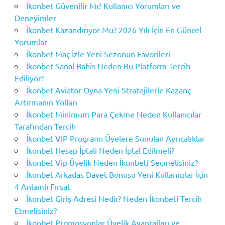
İkonbet Güvenilir Mı? Kullanıcı Yorumları ve
Deneyimler
İkonbet Kazandırıyor Mu? 2026 Yılı İçin En Güncel
Yorumlar
İkonbet Maç İzle Yeni Sezonun Favorileri
İkonbet Sanal Bahis Neden Bu Platform Tercih
Ediliyor?
İkonbet Aviator Oyna Yeni Stratejilerle Kazanç
Artırmanın Yolları
İkonbet Minimum Para Çekme Neden Kullanıcılar
Tarafından Tercih
İkonbet VIP Programı Üyelere Sunulan Ayrıcalıklar
İkonbet Hesap İptali Neden İptal Edilmeli?
İkonbet Vip Üyelik Neden İkonbeti Seçmelisiniz?
İkonbet Arkadas Davet Bonusu Yeni Kullanıcılar İçin
4 Anlamlı Fırsat
İkonbet Giriş Adresi Nedir? Neden İkonbeti Tercih
Etmelisiniz?
İkonbet Promosyonlar Üyelik Avantajları ve