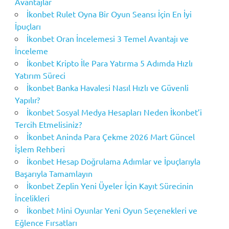
Avantajlar
İkonbet Rulet Oyna Bir Oyun Seansı İçin En İyi
İpuçları
İkonbet Oran İncelemesi 3 Temel Avantajı ve
İnceleme
İkonbet Kripto İle Para Yatırma 5 Adımda Hızlı
Yatırım Süreci
İkonbet Banka Havalesi Nasıl Hızlı ve Güvenli
Yapılır?
İkonbet Sosyal Medya Hesapları Neden İkonbet’i
Tercih Etmelisiniz?
İkonbet Aninda Para Çekme 2026 Mart Güncel
İşlem Rehberi
İkonbet Hesap Doğrulama Adımlar ve İpuçlarıyla
Başarıyla Tamamlayın
İkonbet Zeplin Yeni Üyeler İçin Kayıt Sürecinin
İncelikleri
İkonbet Mini Oyunlar Yeni Oyun Seçenekleri ve
Eğlence Fırsatları