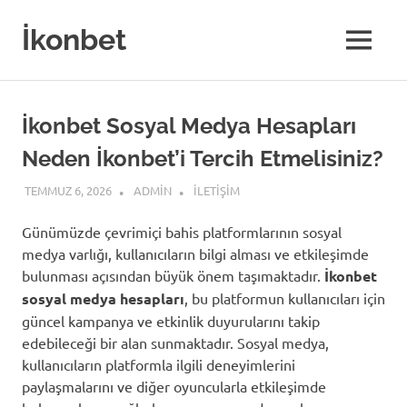
Skip
to
İkonbet
MENU
content
İkonbet Sosyal Medya Hesapları
Neden İkonbet’i Tercih Etmelisiniz?
TEMMUZ 6, 2026
ADMIN
İLETIŞIM
Günümüzde çevrimiçi bahis platformlarının sosyal
medya varlığı, kullanıcıların bilgi alması ve etkileşimde
bulunması açısından büyük önem taşımaktadır.
İkonbet
sosyal medya hesapları
, bu platformun kullanıcıları için
güncel kampanya ve etkinlik duyurularını takip
edebileceği bir alan sunmaktadır. Sosyal medya,
kullanıcıların platformla ilgili deneyimlerini
paylaşmalarını ve diğer oyuncularla etkileşimde