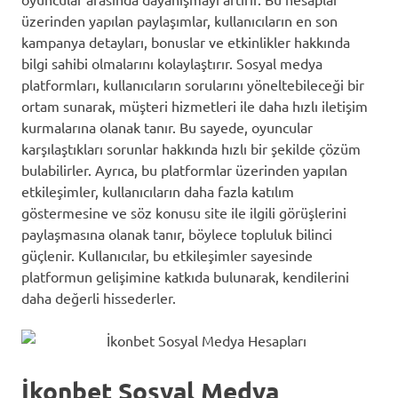
üzerinden yapılan paylaşımlar, kullanıcıların en son
kampanya detayları, bonuslar ve etkinlikler hakkında
bilgi sahibi olmalarını kolaylaştırır. Sosyal medya
platformları, kullanıcıların sorularını yöneltebileceği bir
ortam sunarak, müşteri hizmetleri ile daha hızlı iletişim
kurmalarına olanak tanır. Bu sayede, oyuncular
karşılaştıkları sorunlar hakkında hızlı bir şekilde çözüm
bulabilirler. Ayrıca, bu platformlar üzerinden yapılan
etkileşimler, kullanıcıların daha fazla katılım
göstermesine ve söz konusu site ile ilgili görüşlerini
paylaşmasına olanak tanır, böylece topluluk bilinci
güçlenir. Kullanıcılar, bu etkileşimler sayesinde
platformun gelişimine katkıda bulunarak, kendilerini
daha değerli hissederler.
İkonbet Sosyal Medya