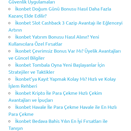
Güvenlik Uygulamaları
İkonbet Doğum Günü Bonusu Nasıl Daha Fazla
Kazanç Elde Edilir?
İkonbet Slot Cashback 3 Cazip Avantajı ile Eğlenceyi
Artırın
İkonbet Yatırım Bonusu Nasıl Alınır? Yeni
Kullanıcılara Özel Fırsatlar
İkonbet Çevrimsiz Bonus Var Mı? Üyelik Avantajları
ve Güncel Bilgiler
İkonbet Tombala Oyna Yeni Başlayanlar İçin
Stratejiler ve Taktikler
İkonbet’ya Kayıt Yapmak Kolay Mı? Hızlı ve Kolay
İşlem Rehberi
İkonbet Kripto İle Para Çekme Hızlı Çekim
Avantajları ve İpuçları
İkonbet Havale İle Para Çekme Havale ile En Hızlı
Para Çekme
İkonbet Bedava Bahis Yılın En İyi Fırsatları ile
Tanışın