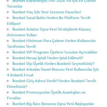
İkonbet Kazandırıyor Mu? 2026 Yılı İçin En Güncel
Yorumlar
İkonbet Maç İzle Yeni Sezonun Favorileri
İkonbet Sanal Bahis Neden Bu Platform Tercih
Ediliyor?
İkonbet Aviator Oyna Yeni Stratejilerle Kazanç
Artırmanın Yolları
İkonbet Minimum Para Çekme Neden Kullanıcılar
Tarafından Tercih
İkonbet VIP Programı Üyelere Sunulan Ayrıcalıklar
İkonbet Hesap İptali Neden İptal Edilmeli?
İkonbet Vip Üyelik Neden İkonbeti Seçmelisiniz?
İkonbet Arkadas Davet Bonusu Yeni Kullanıcılar İçin
4 Anlamlı Fırsat
İkonbet Giriş Adresi Nedir? Neden İkonbeti Tercih
Etmelisiniz?
İkonbet Promosyonlar Üyelik Avantajları ve
Fırsatlar
İkonbet Big Bass Bonanza Oyna Yeni Başlayanlar