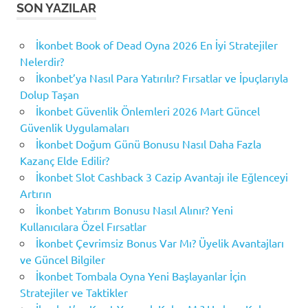
SON YAZILAR
İkonbet Book of Dead Oyna 2026 En İyi Stratejiler
Nelerdir?
İkonbet’ya Nasıl Para Yatırılır? Fırsatlar ve İpuçlarıyla
Dolup Taşan
İkonbet Güvenlik Önlemleri 2026 Mart Güncel
Güvenlik Uygulamaları
İkonbet Doğum Günü Bonusu Nasıl Daha Fazla
Kazanç Elde Edilir?
İkonbet Slot Cashback 3 Cazip Avantajı ile Eğlenceyi
Artırın
İkonbet Yatırım Bonusu Nasıl Alınır? Yeni
Kullanıcılara Özel Fırsatlar
İkonbet Çevrimsiz Bonus Var Mı? Üyelik Avantajları
ve Güncel Bilgiler
İkonbet Tombala Oyna Yeni Başlayanlar İçin
Stratejiler ve Taktikler