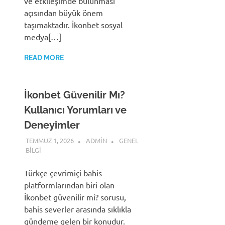
ve etkileşimde bulunması
açısından büyük önem
taşımaktadır. İkonbet sosyal
medya[…]
READ MORE
İkonbet Güvenilir Mı?
Kullanıcı Yorumları ve
Deneyimler
TEMMUZ 1, 2026
ADMIN
GENEL
BILGI
Türkçe çevrimiçi bahis
platformlarından biri olan
İkonbet güvenilir mi? sorusu,
bahis severler arasında sıklıkla
gündeme gelen bir konudur.