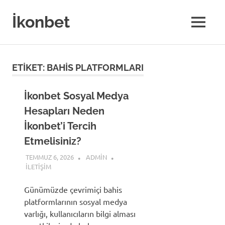
Skip
to
İkonbet
MENU
content
ETIKET:
BAHIS PLATFORMLARI
İkonbet Sosyal Medya
Hesapları Neden
İkonbet’i Tercih
Etmelisiniz?
TEMMUZ 6, 2026
ADMIN
İLETIŞIM
Günümüzde çevrimiçi bahis
platformlarının sosyal medya
varlığı, kullanıcıların bilgi alması