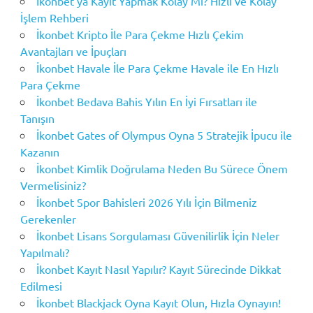
İkonbet’ya Kayıt Yapmak Kolay Mı? Hızlı ve Kolay
İşlem Rehberi
İkonbet Kripto İle Para Çekme Hızlı Çekim
Avantajları ve İpuçları
İkonbet Havale İle Para Çekme Havale ile En Hızlı
Para Çekme
İkonbet Bedava Bahis Yılın En İyi Fırsatları ile
Tanışın
İkonbet Gates of Olympus Oyna 5 Stratejik İpucu ile
Kazanın
İkonbet Kimlik Doğrulama Neden Bu Sürece Önem
Vermelisiniz?
İkonbet Spor Bahisleri 2026 Yılı İçin Bilmeniz
Gerekenler
İkonbet Lisans Sorgulaması Güvenilirlik İçin Neler
Yapılmalı?
İkonbet Kayıt Nasıl Yapılır? Kayıt Sürecinde Dikkat
Edilmesi
İkonbet Blackjack Oyna Kayıt Olun, Hızla Oynayın!