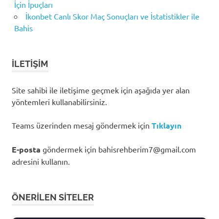
İçin İpuçları
İkonbet Canlı Skor Maç Sonuçları ve İstatistikler ile
Bahis
İLETIŞIM
Site sahibi ile iletişime geçmek için aşağıda yer alan
yöntemleri kullanabilirsiniz.
Teams üzerinden mesaj göndermek için
Tıklayın
E-posta
göndermek için
bahisrehberim7@gmail.com
adresini kullanın.
ÖNERILEN SITELER