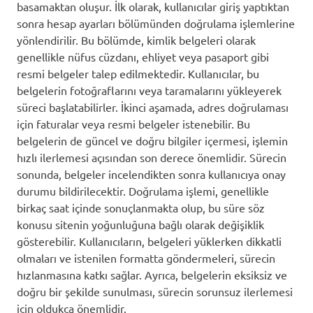
basamaktan oluşur. İlk olarak, kullanıcılar giriş yaptıktan
sonra hesap ayarları bölümünden doğrulama işlemlerine
yönlendirilir. Bu bölümde, kimlik belgeleri olarak
genellikle nüfus cüzdanı, ehliyet veya pasaport gibi
resmi belgeler talep edilmektedir. Kullanıcılar, bu
belgelerin fotoğraflarını veya taramalarını yükleyerek
süreci başlatabilirler. İkinci aşamada, adres doğrulaması
için faturalar veya resmi belgeler istenebilir. Bu
belgelerin de güncel ve doğru bilgiler içermesi, işlemin
hızlı ilerlemesi açısından son derece önemlidir. Sürecin
sonunda, belgeler incelendikten sonra kullanıcıya onay
durumu bildirilecektir. Doğrulama işlemi, genellikle
birkaç saat içinde sonuçlanmakta olup, bu süre söz
konusu sitenin yoğunluğuna bağlı olarak değişiklik
gösterebilir. Kullanıcıların, belgeleri yüklerken dikkatli
olmaları ve istenilen formatta göndermeleri, sürecin
hızlanmasına katkı sağlar. Ayrıca, belgelerin eksiksiz ve
doğru bir şekilde sunulması, sürecin sorunsuz ilerlemesi
için oldukça önemlidir.