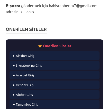
E-posta
göndermek için
bahisrehberim7@gmail.com
adresini kullanın.
ÖNERILEN SITELER
Önerilen Siteler
➤ Ajaxbet Giriş
➤ Sheratonking Giriş
➤ Acarbet Giriş
➤ Orisbet Giriş
➤ Alobet Giriş
➤ Tamambet Giriş