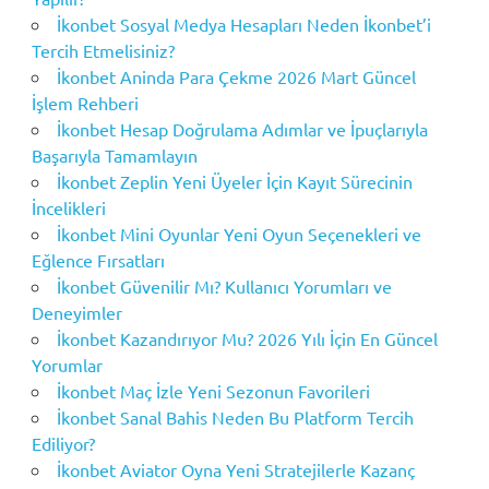
İkonbet Sosyal Medya Hesapları Neden İkonbet’i
Tercih Etmelisiniz?
İkonbet Aninda Para Çekme 2026 Mart Güncel
İşlem Rehberi
İkonbet Hesap Doğrulama Adımlar ve İpuçlarıyla
Başarıyla Tamamlayın
İkonbet Zeplin Yeni Üyeler İçin Kayıt Sürecinin
İncelikleri
İkonbet Mini Oyunlar Yeni Oyun Seçenekleri ve
Eğlence Fırsatları
İkonbet Güvenilir Mı? Kullanıcı Yorumları ve
Deneyimler
İkonbet Kazandırıyor Mu? 2026 Yılı İçin En Güncel
Yorumlar
İkonbet Maç İzle Yeni Sezonun Favorileri
İkonbet Sanal Bahis Neden Bu Platform Tercih
Ediliyor?
İkonbet Aviator Oyna Yeni Stratejilerle Kazanç