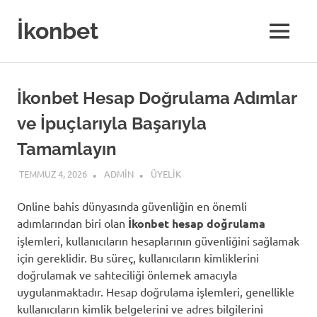
Skip
to
İkonbet
MENU
content
İkonbet Hesap Doğrulama Adımlar
ve İpuçlarıyla Başarıyla
Tamamlayın
TEMMUZ 4, 2026
ADMIN
ÜYELIK
Online bahis dünyasında güvenliğin en önemli
adımlarından biri olan
İkonbet hesap doğrulama
işlemleri, kullanıcıların hesaplarının güvenliğini sağlamak
için gereklidir. Bu süreç, kullanıcıların kimliklerini
doğrulamak ve sahteciliği önlemek amacıyla
uygulanmaktadır. Hesap doğrulama işlemleri, genellikle
kullanıcıların kimlik belgelerini ve adres bilgilerini