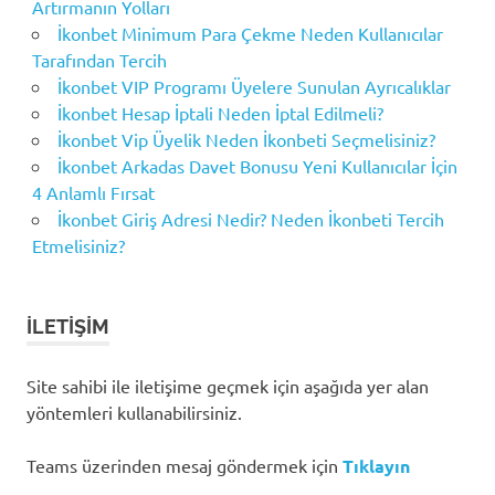
Artırmanın Yolları
İkonbet Minimum Para Çekme Neden Kullanıcılar
Tarafından Tercih
İkonbet VIP Programı Üyelere Sunulan Ayrıcalıklar
İkonbet Hesap İptali Neden İptal Edilmeli?
İkonbet Vip Üyelik Neden İkonbeti Seçmelisiniz?
İkonbet Arkadas Davet Bonusu Yeni Kullanıcılar İçin
4 Anlamlı Fırsat
İkonbet Giriş Adresi Nedir? Neden İkonbeti Tercih
Etmelisiniz?
İLETIŞIM
Site sahibi ile iletişime geçmek için aşağıda yer alan
yöntemleri kullanabilirsiniz.
Teams üzerinden mesaj göndermek için
Tıklayın