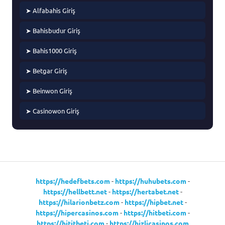
➤ Alfabahis Giriş
➤ Bahisbudur Giriş
➤ Bahis1000 Giriş
➤ Betgar Giriş
➤ Beinwon Giriş
➤ Casinowon Giriş
https://hedefbets.com
-
https://huhubets.com
-
https://hellbett.net
-
https://hertabet.net
-
https://hilarionbetz.com
-
https://hipbet.net
-
https://hipercasinos.com
-
https://hitbeti.com
-
https://hititbeti.com
-
https://hizlicasinos.com