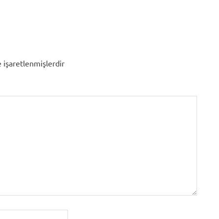
e işaretlenmişlerdir