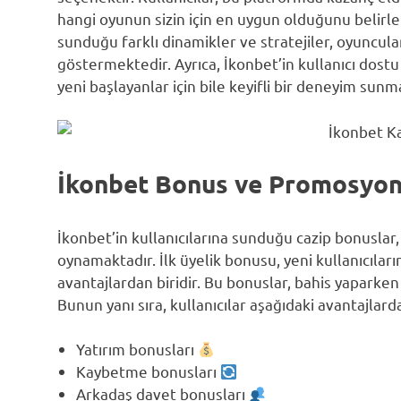
hangi oyunun sizin için en uygun olduğunu belirl
sunduğu farklı dinamikler ve stratejiler, oyuncular
göstermektedir. Ayrıca, İkonbet’in kullanıcı dostu 
yeni başlayanlar için bile keyifli bir deneyim sunm
İkonbet Bonus ve Promosyon
İkonbet’in kullanıcılarına sunduğu cazip bonusla
oynamaktadır. İlk üyelik bonusu, yeni kullanıcılar
avantajlardan biridir. Bu bonuslar, bahis yaparken
Bunun yanı sıra, kullanıcılar aşağıdaki avantajlard
Yatırım bonusları
Kaybetme bonusları
Arkadaş davet bonusları