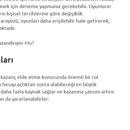
emek için deneme yapmanız gerekebilir. Oyunların
ın kişisel tercihlerine göre değişiklik
arayüzü, oyunları daha erişilebilir hale getirerek,
aktadır.
ları
r, kazanç elde etme konusunda önemli bir rol
ın hesap açtıktan sonra alabileceği en büyük
 daha fazla kaynak sağlar ve kazanma şansını artırır.
an da yararlanabilirler: