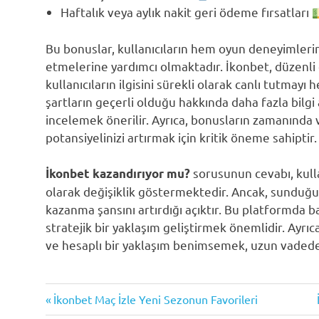
Haftalık veya aylık nakit geri ödeme fırsatları
Bu bonuslar, kullanıcıların hem oyun deneyimleri
etmelerine yardımcı olmaktadır. İkonbet, düzenli
kullanıcıların ilgisini sürekli olarak canlı tutmayı 
şartların geçerli olduğu hakkında daha fazla bil
incelemek önerilir. Ayrıca, bonusların zamanında 
potansiyelinizi artırmak için kritik öneme sahiptir.
sorusunun cevabı, kulla
İkonbet kazandırıyor mu?
olarak değişiklik göstermektedir. Ancak, sunduğu oy
kazanma şansını artırdığı açıktır. Bu platformda ba
stratejik bir yaklaşım geliştirmek önemlidir. Ayrı
ve hesaplı bir yaklaşım benimsemek, uzun vadede 
Bahis
Previous
Yazı
İkonbet Maç İzle Yeni Sezonun Favorileri
Kazancı
Post: