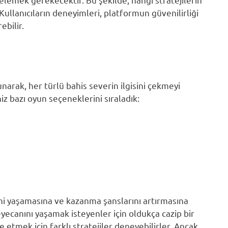
llanıcıların deneyimleri, platformun güvenilirliği
ebilir.
unarak, her türlü bahis severin ilgisini çekmeyi
z bazı oyun seçeneklerini sıraladık:
erini yaşamasına ve kazanma şanslarını artırmasına
heyecanını yaşamak isteyenler için oldukça cazip bir
 etmek için farklı stratejiler deneyebilirler. Ancak,