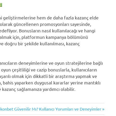
ni geliştirmelerine hem de daha fazla kazanç elde
 olarak güncellenen promosyonları sayesinde,
hedefliyor. Bonusların nasıl kullanılacağı ve hangi
gi almak için, platformun kampanya bölümünü
ve doğru bir şekilde kullanılması, kazanç
nıcıların deneyimlerine ve oyun stratejilerine bağlı
un çeşitliliği ve cazip bonuslarla, kullanıcıların
şarılı olmak için dikkatli bir araştırma yapmak ve
ca, bahis yaparken duygusal kararlar yerine mantıklı
kazanç sağlamanıza yardımcı olabilir.
Next
İkonbet Güvenilir Mı? Kullanıcı Yorumları ve Deneyimler
Post: