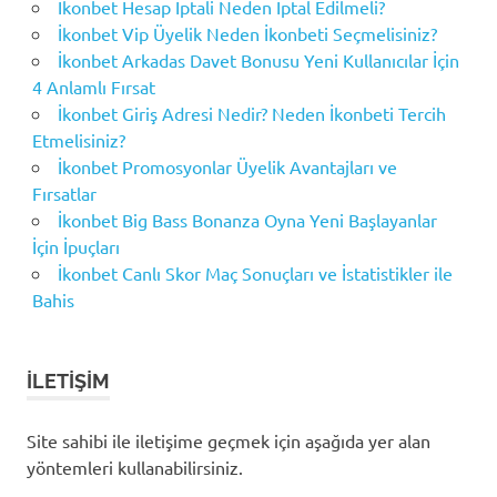
İkonbet Hesap İptali Neden İptal Edilmeli?
İkonbet Vip Üyelik Neden İkonbeti Seçmelisiniz?
İkonbet Arkadas Davet Bonusu Yeni Kullanıcılar İçin
4 Anlamlı Fırsat
İkonbet Giriş Adresi Nedir? Neden İkonbeti Tercih
Etmelisiniz?
İkonbet Promosyonlar Üyelik Avantajları ve
Fırsatlar
İkonbet Big Bass Bonanza Oyna Yeni Başlayanlar
İçin İpuçları
İkonbet Canlı Skor Maç Sonuçları ve İstatistikler ile
Bahis
İLETIŞIM
Site sahibi ile iletişime geçmek için aşağıda yer alan
yöntemleri kullanabilirsiniz.