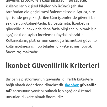
kullanıcıların kişisel bilgilerinin üçüncü şahıslar
tarafından ele geçirilmesi önlenmektedir. Ayrıca, site
içerisinde gerçekleştirilen tüm işlemler de güvenli bir
şekilde yürütülmektedir. Bu bağlamda, İkonbet’in
güvenilirliği hakkında daha fazla bilgi sahibi olmak için
aşağıdaki detayları incelemek faydalı olacaktır.
Kullanıcıların, platformun sunduğu hizmetleri güvenle
kullanabilmesi için bu bilgileri dikkate alması büyük
önem taşımaktadır.
İkonbet Güvenilirlik Kriterleri
Bir bahis platformunun güvenilirliği, farklı kriterlere
bağlı olarak değerlendirilmektedir.
İkonbet
güvenilir
mi?
sorusunun yanıtını bulmak için aşağıdaki temel
unsurları dikkate almak önemlidir: