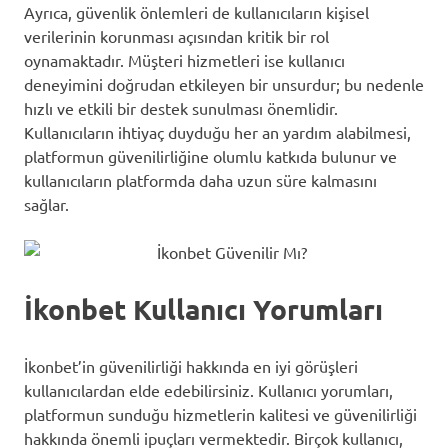
Ayrıca, güvenlik önlemleri de kullanıcıların kişisel
verilerinin korunması açısından kritik bir rol
oynamaktadır. Müşteri hizmetleri ise kullanıcı
deneyimini doğrudan etkileyen bir unsurdur; bu nedenle
hızlı ve etkili bir destek sunulması önemlidir.
Kullanıcıların ihtiyaç duyduğu her an yardım alabilmesi,
platformun güvenilirliğine olumlu katkıda bulunur ve
kullanıcıların platformda daha uzun süre kalmasını
sağlar.
İkonbet Kullanıcı Yorumları
İkonbet’in güvenilirliği hakkında en iyi görüşleri
kullanıcılardan elde edebilirsiniz. Kullanıcı yorumları,
platformun sunduğu hizmetlerin kalitesi ve güvenilirliği
hakkında önemli ipuçları vermektedir. Birçok kullanıcı,