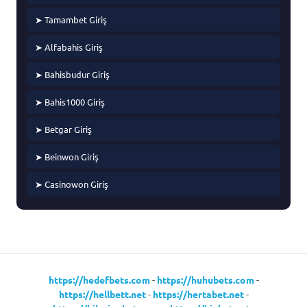
➤ Tamambet Giriş
➤ Alfabahis Giriş
➤ Bahisbudur Giriş
➤ Bahis1000 Giriş
➤ Betgar Giriş
➤ Beinwon Giriş
➤ Casinowon Giriş
https://hedefbets.com
-
https://huhubets.com
-
https://hellbett.net
-
https://hertabet.net
-