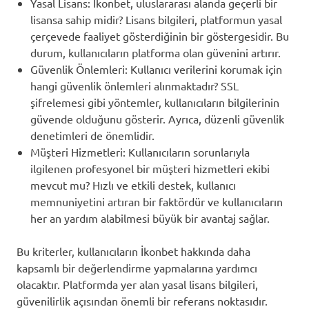
Yasal Lisans: İkonbet, uluslararası alanda geçerli bir
lisansa sahip midir? Lisans bilgileri, platformun yasal
çerçevede faaliyet gösterdiğinin bir göstergesidir. Bu
durum, kullanıcıların platforma olan güvenini artırır.
Güvenlik Önlemleri: Kullanıcı verilerini korumak için
hangi güvenlik önlemleri alınmaktadır? SSL
şifrelemesi gibi yöntemler, kullanıcıların bilgilerinin
güvende olduğunu gösterir. Ayrıca, düzenli güvenlik
denetimleri de önemlidir.
Müşteri Hizmetleri: Kullanıcıların sorunlarıyla
ilgilenen profesyonel bir müşteri hizmetleri ekibi
mevcut mu? Hızlı ve etkili destek, kullanıcı
memnuniyetini artıran bir faktördür ve kullanıcıların
her an yardım alabilmesi büyük bir avantaj sağlar.
Bu kriterler, kullanıcıların İkonbet hakkında daha
kapsamlı bir değerlendirme yapmalarına yardımcı
olacaktır. Platformda yer alan yasal lisans bilgileri,
güvenilirlik açısından önemli bir referans noktasıdır.