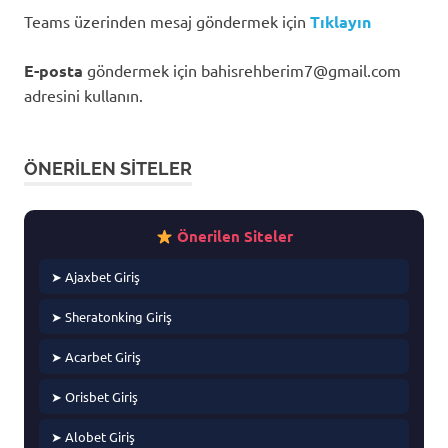
Teams üzerinden mesaj göndermek için
Tıklayın
E-posta
göndermek için
bahisrehberim7@gmail.com
adresini kullanın.
ÖNERILEN SITELER
Önerilen Siteler
➤ Ajaxbet Giriş
➤ Sheratonking Giriş
➤ Acarbet Giriş
➤ Orisbet Giriş
➤ Alobet Giriş