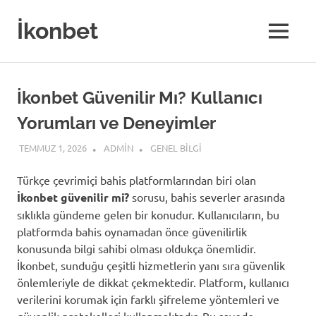
Skip
to
İkonbet
MENU
content
İkonbet Güvenilir Mı? Kullanıcı
Yorumları ve Deneyimler
TEMMUZ 1, 2026
ADMIN
GENEL BILGI
Türkçe çevrimiçi bahis platformlarından biri olan
İkonbet güvenilir mi?
sorusu, bahis severler arasında
sıklıkla gündeme gelen bir konudur. Kullanıcıların, bu
platformda bahis oynamadan önce güvenilirlik
konusunda bilgi sahibi olması oldukça önemlidir.
İkonbet, sunduğu çeşitli hizmetlerin yanı sıra güvenlik
önlemleriyle de dikkat çekmektedir. Platform, kullanıcı
verilerini korumak için farklı şifreleme yöntemleri ve
güvenlik protokolleri kullanmaktadır. Bu sayede,