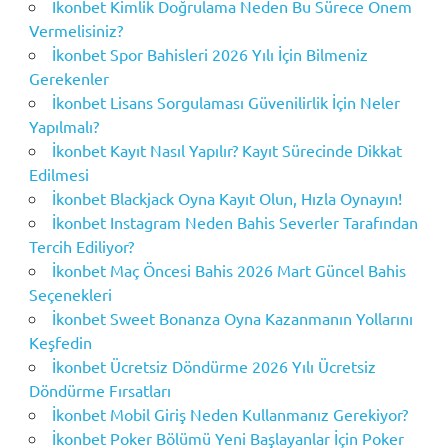
İkonbet Kimlik Doğrulama Neden Bu Sürece Önem
Vermelisiniz?
İkonbet Spor Bahisleri 2026 Yılı İçin Bilmeniz
Gerekenler
İkonbet Lisans Sorgulaması Güvenilirlik İçin Neler
Yapılmalı?
İkonbet Kayıt Nasıl Yapılır? Kayıt Sürecinde Dikkat
Edilmesi
İkonbet Blackjack Oyna Kayıt Olun, Hızla Oynayın!
İkonbet Instagram Neden Bahis Severler Tarafından
Tercih Ediliyor?
İkonbet Maç Öncesi Bahis 2026 Mart Güncel Bahis
Seçenekleri
İkonbet Sweet Bonanza Oyna Kazanmanın Yollarını
Keşfedin
İkonbet Ücretsiz Döndürme 2026 Yılı Ücretsiz
Döndürme Fırsatları
İkonbet Mobil Giriş Neden Kullanmanız Gerekiyor?
İkonbet Poker Bölümü Yeni Başlayanlar İçin Poker