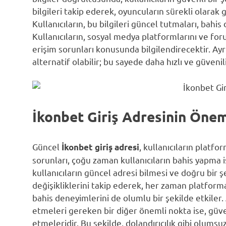
bilgileri takip ederek, oyuncuların sürekli olarak
Kullanıcıların, bu bilgileri güncel tutmaları, bahis
Kullanıcıların, sosyal medya platformlarını ve forum
erişim sorunları konusunda bilgilendirecektir. Ayrı
alternatif olabilir; bu sayede daha hızlı ve güvenili
İkonbet Giriş Adresinin Öne
Güncel
, kullanıcıların platf
İkonbet giriş adresi
sorunları, çoğu zaman kullanıcıların bahis yapma i
kullanıcıların güncel adresi bilmesi ve doğru bir ş
değişikliklerini takip ederek, her zaman platforma
bahis deneyimlerini de olumlu bir şekilde etkiler. 
etmeleri gereken bir diğer önemli nokta ise, güve
etmeleridir. Bu şekilde, dolandırıcılık gibi olumsu