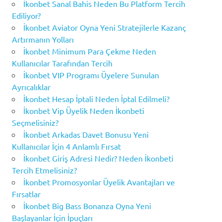
İkonbet Sanal Bahis Neden Bu Platform Tercih
Ediliyor?
İkonbet Aviator Oyna Yeni Stratejilerle Kazanç
Artırmanın Yolları
İkonbet Minimum Para Çekme Neden
Kullanıcılar Tarafından Tercih
İkonbet VIP Programı Üyelere Sunulan
Ayrıcalıklar
İkonbet Hesap İptali Neden İptal Edilmeli?
İkonbet Vip Üyelik Neden İkonbeti
Seçmelisiniz?
İkonbet Arkadas Davet Bonusu Yeni
Kullanıcılar İçin 4 Anlamlı Fırsat
İkonbet Giriş Adresi Nedir? Neden İkonbeti
Tercih Etmelisiniz?
İkonbet Promosyonlar Üyelik Avantajları ve
Fırsatlar
İkonbet Big Bass Bonanza Oyna Yeni
Başlayanlar İçin İpuçları