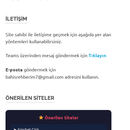
İLETIŞIM
Site sahibi ile iletişime geçmek için aşağıda yer alan
yöntemleri kullanabilirsiniz.
Teams üzerinden mesaj göndermek için
Tıklayın
E-posta
göndermek için
bahisrehberim7@gmail.com
adresini kullanın.
ÖNERILEN SITELER
Önerilen Siteler
➤ Ajaxbet Giriş