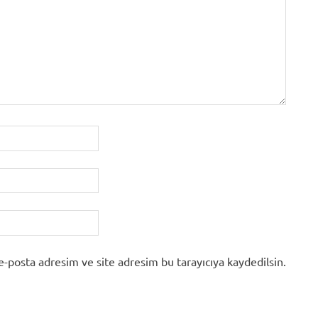
e-posta adresim ve site adresim bu tarayıcıya kaydedilsin.