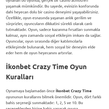
yaşamak mümkündür. Bu sayede, evinizin konforunda
dahi heyecan dolu bir casino deneyimi yaşayabilirsiniz.
Özellikle, oyun esnasında yaşanan anlık gerilim ve
sürprizler, oyuncuların dikkatini sürekli olarak canlı
tutmaktadır. Oyun, sadece kazanma fırsatları sunmakla
kalmaz, aynı zamanda sosyal etkileşim imkanı da sağlar.
Oyuncular, oyun sırasında diğer katılımcılarla
etkileşimde bulunarak, hem sosyal bir deneyim elde
eder hem de oyun heyecanını artırırlar.
İkonbet Crazy Time Oyun
Kuralları
Oynamaya başlamadan önce
İkonbet Crazy Time
oyununun kurallarını bilmek önemlidir. Oyun, dört farklı
bahis seçeneği sunmaktadır: 1, 2, 5 ve 10. Bu
seçeneklerden birine bahis yaparak oyuna