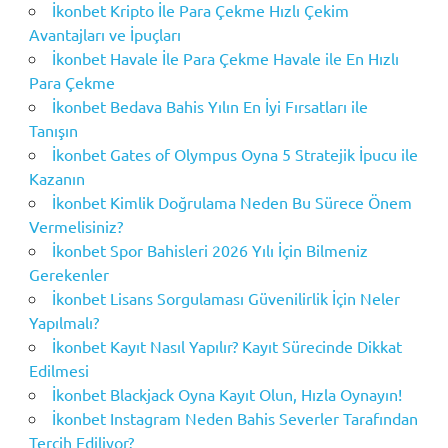
İkonbet Kripto İle Para Çekme Hızlı Çekim
Avantajları ve İpuçları
İkonbet Havale İle Para Çekme Havale ile En Hızlı
Para Çekme
İkonbet Bedava Bahis Yılın En İyi Fırsatları ile
Tanışın
İkonbet Gates of Olympus Oyna 5 Stratejik İpucu ile
Kazanın
İkonbet Kimlik Doğrulama Neden Bu Sürece Önem
Vermelisiniz?
İkonbet Spor Bahisleri 2026 Yılı İçin Bilmeniz
Gerekenler
İkonbet Lisans Sorgulaması Güvenilirlik İçin Neler
Yapılmalı?
İkonbet Kayıt Nasıl Yapılır? Kayıt Sürecinde Dikkat
Edilmesi
İkonbet Blackjack Oyna Kayıt Olun, Hızla Oynayın!
İkonbet Instagram Neden Bahis Severler Tarafından
Tercih Ediliyor?