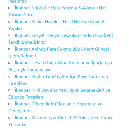
İnceleme
İkonbet Kripto İle Para Yatırma 5 Adımda Hızlı
Yatırım Süreci
İkonbet Banka Havalesi Nasıl Hızlı ve Güvenli
Yapılır?
İkonbet Sosyal Medya Hesapları Neden İkonbet’i
Tercih Etmelisiniz?
İkonbet Aninda Para Çekme 2026 Mart Güncel
İşlem Rehberi
İkonbet Hesap Doğrulama Adımlar ve İpuçlarıyla
Başarıyla Tamamlayın
İkonbet Zeplin Yeni Üyeler İçin Kayıt Sürecinin
İncelikleri
İkonbet Mini Oyunlar Yeni Oyun Seçenekleri ve
Eğlence Fırsatları
İkonbet Güvenilir Mı? Kullanıcı Yorumları ve
Deneyimler
İkonbet Kazandırıyor Mu? 2026 Yılı İçin En Güncel
Yorumlar