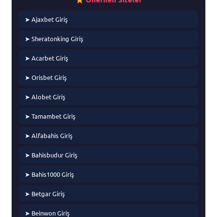
➤ Ajaxbet Giriş
➤ Sheratonking Giriş
➤ Acarbet Giriş
➤ Orisbet Giriş
➤ Alobet Giriş
➤ Tamambet Giriş
➤ Alfabahis Giriş
➤ Bahisbudur Giriş
➤ Bahis1000 Giriş
➤ Betgar Giriş
➤ Beinwon Giriş