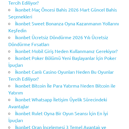
Tercih Ediliyor?
İkonbet Maç Öncesi Bahis 2026 Mart Güncel Bahis
Seçenekleri
İkonbet Sweet Bonanza Oyna Kazanmanın Yollarını
Keşfedin
İkonbet Ücretsiz Döndürme 2026 Yılı Ücretsiz
Döndürme Fırsatları
İkonbet Mobil Giriş Neden Kullanmanız Gerekiyor?
İkonbet Poker Bölümü Yeni Başlayanlar İçin Poker
İpuçları
İkonbet Canlı Casino Oyunları Neden Bu Oyunlar
Tercih Ediliyor?
İkonbet Bitcoin İle Para Yatırma Neden Bitcoin ile
Yatırım
İkonbet Whatsapp İletişim Üyelik Sürecindeki
Avantajlar
İkonbet Rulet Oyna Bir Oyun Seansı İçin En İyi
İpuçları
İkonbet Oran İncelemesi 3 Temel Avantajı ve