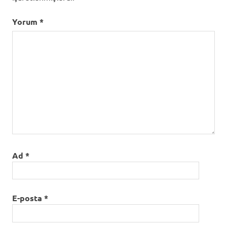
Yorum
*
Ad
*
E-posta
*