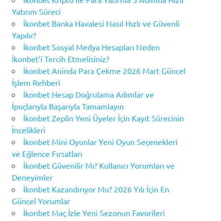
Yatırım Süreci
İkonbet Banka Havalesi Nasıl Hızlı ve Güvenli
Yapılır?
İkonbet Sosyal Medya Hesapları Neden
İkonbet’i Tercih Etmelisiniz?
İkonbet Aninda Para Çekme 2026 Mart Güncel
İşlem Rehberi
İkonbet Hesap Doğrulama Adımlar ve
İpuçlarıyla Başarıyla Tamamlayın
İkonbet Zeplin Yeni Üyeler İçin Kayıt Sürecinin
İncelikleri
İkonbet Mini Oyunlar Yeni Oyun Seçenekleri
ve Eğlence Fırsatları
İkonbet Güvenilir Mı? Kullanıcı Yorumları ve
Deneyimler
İkonbet Kazandırıyor Mu? 2026 Yılı İçin En
Güncel Yorumlar
İkonbet Maç İzle Yeni Sezonun Favorileri