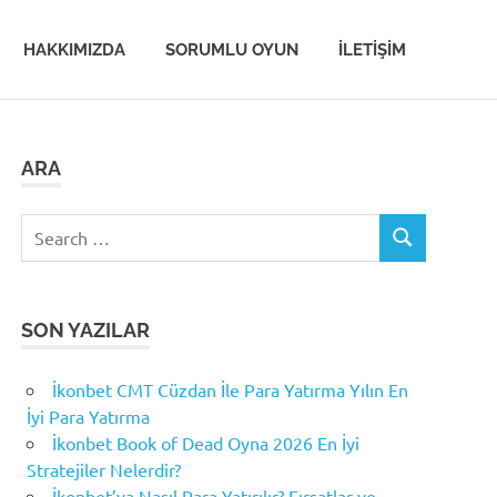
HAKKIMIZDA
SORUMLU OYUN
İLETIŞIM
ARA
Search
SEARCH
for:
SON YAZILAR
İkonbet CMT Cüzdan İle Para Yatırma Yılın En
İyi Para Yatırma
İkonbet Book of Dead Oyna 2026 En İyi
Stratejiler Nelerdir?
İkonbet’ya Nasıl Para Yatırılır? Fırsatlar ve