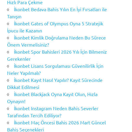
Hızlı Para Çekme
İkonbet Bedava Bahis Yılın En İyi Fırsatları ile
Tanışın
İkonbet Gates of Olympus Oyna 5 Stratejik
İpucu ile Kazanın
İkonbet Kimlik Doğrulama Neden Bu Sürece
Önem Vermelisiniz?
İkonbet Spor Bahisleri 2026 Yılı İçin Bilmeniz
Gerekenler
İkonbet Lisans Sorgulaması Güvenilirlik İçin
Neler Yapılmalı?
İkonbet Kayıt Nasıl Yapılır? Kayıt Sürecinde
Dikkat Edilmesi
İkonbet Blackjack Oyna Kayıt Olun, Hızla
Oynayın!
İkonbet Instagram Neden Bahis Severler
Tarafından Tercih Ediliyor?
İkonbet Maç Öncesi Bahis 2026 Mart Güncel
Bahis Seçenekleri