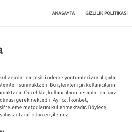
ANASAYFA
GIZLILIK POLITIKASI
a
ullanıcılarına çeşitli ödeme yöntemleri aracılığıyla
şlemleri sunmaktadır. Bu işlemler için kullanıcıların
aktadır. Öncelikle, kullanıcıların hesaplarına para
u olması gerekmektedir. Ayrıca, İkonbet,
li şifreleme metodlarını kullanmaktadır. Böylece,
ü şahıslar tarafından erişilemez.
rı