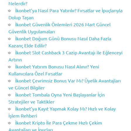
Nelerdir?
İkonbet’ya Nasıl Para Yatırılır? Fırsatlar ve İpuçlarıyla
Dolup Taşan
İkonbet Güvenlik Önlemleri 2026 Mart Güncel
Güvenlik Uygulamaları
İkonbet Doğum Günü Bonusu Nasıl Daha Fazla
Kazanç Elde Edilir?
İkonbet Slot Cashback 3 Cazip Avantajı ile Eğlenceyi
Artırın
İkonbet Yatırım Bonusu Nasıl Alınır? Yeni
Kullanıcılara Özel Fırsatlar
İkonbet Çevrimsiz Bonus Var Mı? Üyelik Avantajları
ve Güncel Bilgiler
İkonbet Tombala Oyna Yeni Başlayanlar İçin
Stratejiler ve Taktikler
İkonbet’ya Kayıt Yapmak Kolay Mı? Hızlı ve Kolay
İşlem Rehberi
İkonbet Kripto İle Para Çekme Hızlı Çekim
Avantajları ve İpuçları