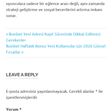
oyunculara sadece bir eğlence aracı değil, aynı zamanda
strateji geliştirme ve sosyal becerilerini artırma imkanı
sunar.
Çevrimiçi
Previous
Yazı
İkonbet Yeni Adresi Kayıt Sürecinde Dikkat Edilmesi
Oyun
Post:
Gerekenler
Eğlencesi
gezinmesi
Next
İkonbet Haftalık Bonus Yeni Kullanıcılar için 2026 Güncel
İkonbet
Post:
Fırsatlar
Oyunları
Monopoly
Stratejileri
LEAVE A REPLY
E-posta adresiniz yayınlanmayacak.
Gerekli alanlar
*
ile
işaretlenmişlerdir
Yorum
*