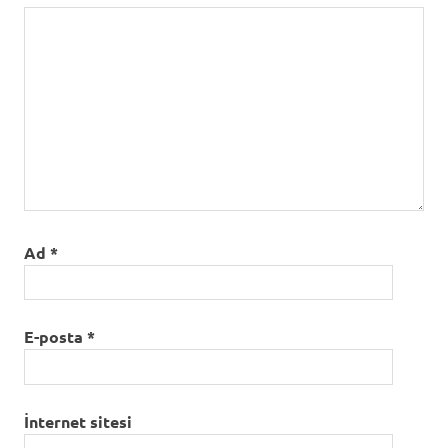
Ad
*
E-posta
*
İnternet sitesi