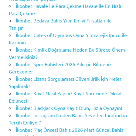
İkonbet Havale İle Para Çekme Havale ile En Hızlı
Para Çekme
İkonbet Bedava Bahis Yılın En İyi Fırsatları ile
Tanışın
İkonbet Gates of Olympus Oyna 5 Stratejik İpucu ile
Kazanın
İkonbet Kimlik Doğrulama Neden Bu Sürece Önem
Vermelisiniz?
İkonbet Spor Bahisleri 2026 Yılı İçin Bilmeniz
Gerekenler
İkonbet Lisans Sorgulaması Güvenilirlik İçin Neler
Yapılmalı?
İkonbet Kayıt Nasıl Yapılır? Kayıt Sürecinde Dikkat
Edilmesi
İkonbet Blackjack Oyna Kayıt Olun, Hızla Oynayın!
İkonbet Instagram Neden Bahis Severler Tarafından
Tercih Ediliyor?
İkonbet Maç Öncesi Bahis 2026 Mart Güncel Bahis