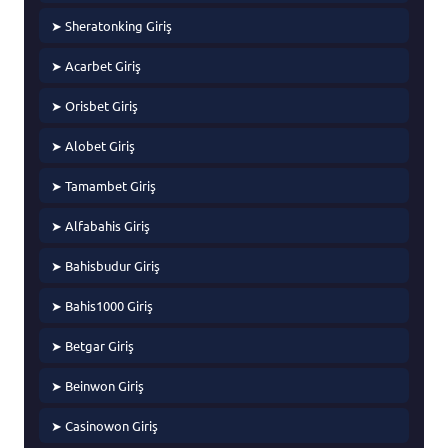
➤ Sheratonking Giriş
➤ Acarbet Giriş
➤ Orisbet Giriş
➤ Alobet Giriş
➤ Tamambet Giriş
➤ Alfabahis Giriş
➤ Bahisbudur Giriş
➤ Bahis1000 Giriş
➤ Betgar Giriş
➤ Beinwon Giriş
➤ Casinowon Giriş