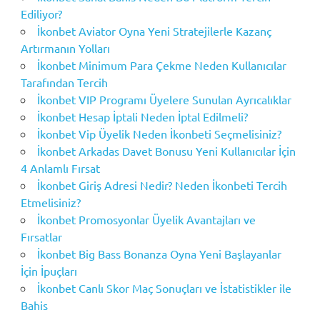
Ediliyor?
İkonbet Aviator Oyna Yeni Stratejilerle Kazanç
Artırmanın Yolları
İkonbet Minimum Para Çekme Neden Kullanıcılar
Tarafından Tercih
İkonbet VIP Programı Üyelere Sunulan Ayrıcalıklar
İkonbet Hesap İptali Neden İptal Edilmeli?
İkonbet Vip Üyelik Neden İkonbeti Seçmelisiniz?
İkonbet Arkadas Davet Bonusu Yeni Kullanıcılar İçin
4 Anlamlı Fırsat
İkonbet Giriş Adresi Nedir? Neden İkonbeti Tercih
Etmelisiniz?
İkonbet Promosyonlar Üyelik Avantajları ve
Fırsatlar
İkonbet Big Bass Bonanza Oyna Yeni Başlayanlar
İçin İpuçları
İkonbet Canlı Skor Maç Sonuçları ve İstatistikler ile
Bahis