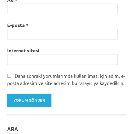
E-posta
*
İnternet sitesi
Daha sonraki yorumlarımda kullanılması için adım, e-
posta adresim ve site adresim bu tarayıcıya kaydedilsin.
ARA