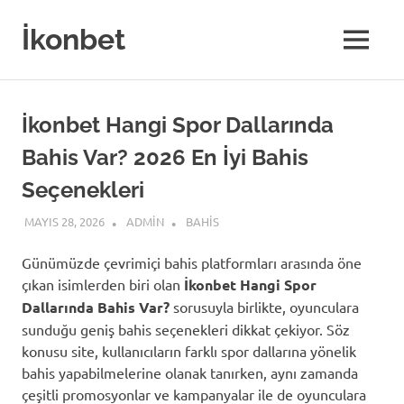
Skip
to
İkonbet
MENU
content
İkonbet Hangi Spor Dallarında
Bahis Var? 2026 En İyi Bahis
Seçenekleri
MAYIS 28, 2026
ADMIN
BAHIS
Günümüzde çevrimiçi bahis platformları arasında öne
çıkan isimlerden biri olan
İkonbet Hangi Spor
Dallarında Bahis Var?
sorusuyla birlikte, oyunculara
sunduğu geniş bahis seçenekleri dikkat çekiyor. Söz
konusu site, kullanıcıların farklı spor dallarına yönelik
bahis yapabilmelerine olanak tanırken, aynı zamanda
çeşitli promosyonlar ve kampanyalar ile de oyunculara