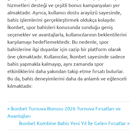
hizmetleri desteği ve çeşitli bonus kampanyaları yer
almaktadır. Ayrıca, kullanıcı dostu arayüzü sayesinde,
bahis işlemlerini gerçekleştirmek oldukça kolaydır.
İkonbet, spor bahisleri konusunda sunduğu geniş
seçenekler ve avantajlarla, kullanıcılarının beklentilerini
karşılamayı hedeflemektedir. Bu nedenle, spor
bahislerine ilgi duyanlar için cazip bir platform olarak
öne çıkmaktadır. Kullanıcılar, İkonbet sayesinde sadece
bahis yapmakla kalmayıp, aynı zamanda spor
etkinliklerini daha yakından takip etme fırsatı bulurlar.
Bu da, bahis deneyimlerini daha da anlamlı ve eğlenceli
kılmaktadır.
çevrimiçi
Previous
Yazı
İkonbet Turnuva Bonusu 2026 Turnuva Fırsatları ve
bahis
Post:
Avantajları
gezinmesi
İkonbet
Next
İkonbet Kombine Bahis Yeni Yıl İle Gelen Fırsatlar
Spor
Post:
Bahisleri