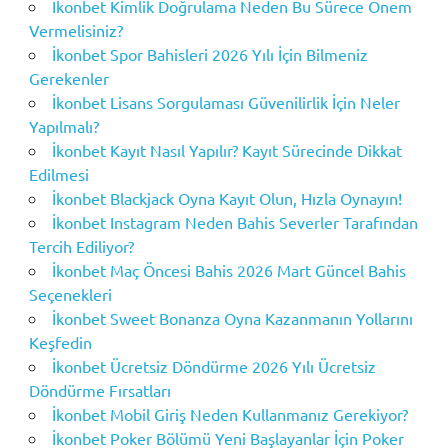
İkonbet Kimlik Doğrulama Neden Bu Sürece Önem
Vermelisiniz?
İkonbet Spor Bahisleri 2026 Yılı İçin Bilmeniz
Gerekenler
İkonbet Lisans Sorgulaması Güvenilirlik İçin Neler
Yapılmalı?
İkonbet Kayıt Nasıl Yapılır? Kayıt Sürecinde Dikkat
Edilmesi
İkonbet Blackjack Oyna Kayıt Olun, Hızla Oynayın!
İkonbet Instagram Neden Bahis Severler Tarafından
Tercih Ediliyor?
İkonbet Maç Öncesi Bahis 2026 Mart Güncel Bahis
Seçenekleri
İkonbet Sweet Bonanza Oyna Kazanmanın Yollarını
Keşfedin
İkonbet Ücretsiz Döndürme 2026 Yılı Ücretsiz
Döndürme Fırsatları
İkonbet Mobil Giriş Neden Kullanmanız Gerekiyor?
İkonbet Poker Bölümü Yeni Başlayanlar İçin Poker