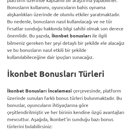
Bonusların kullanımı, oyuncuların bahis oynama
alışkanlıkları üzerinde de olumlu etkiler yaratmaktadır.
Bu nedenle, bonusların nasıl kullanılacağı ve ne tür
fırsatlar sunduğu hakkında bilgi sahibi olmak son derece
önemlidir. Bu yazıda,
İkonbet bonusları
ile ilgili
bilmeniz gereken her şeyi detaylı bir şekilde ele alacağız
ve bu bonusların nasıl etkili bir şekilde
kullanılabileceğine dair ipuçları sunacağız.
İkonbet Bonusları Türleri
İkonbet Bonusları İncelemesi
çerçevesinde, platform
üzerinde sunulan farklı bonus türleri bulunmaktadır. Bu
bonuslar, oyuncuların ihtiyaçlarına göre
çeşitlendirilmiştir ve her birinin kendine özgü avantajları
mevcuttur. Aşağıda, İkonbet’in sunduğu bazı bonus
türlerini bulabilirsiniz: