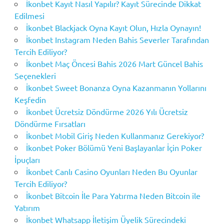
İkonbet Kayıt Nasıl Yapılır? Kayıt Sürecinde Dikkat
Edilmesi
İkonbet Blackjack Oyna Kayıt Olun, Hızla Oynayın!
İkonbet Instagram Neden Bahis Severler Tarafından
Tercih Ediliyor?
İkonbet Maç Öncesi Bahis 2026 Mart Güncel Bahis
Seçenekleri
İkonbet Sweet Bonanza Oyna Kazanmanın Yollarını
Keşfedin
İkonbet Ücretsiz Döndürme 2026 Yılı Ücretsiz
Döndürme Fırsatları
İkonbet Mobil Giriş Neden Kullanmanız Gerekiyor?
İkonbet Poker Bölümü Yeni Başlayanlar İçin Poker
İpuçları
İkonbet Canlı Casino Oyunları Neden Bu Oyunlar
Tercih Ediliyor?
İkonbet Bitcoin İle Para Yatırma Neden Bitcoin ile
Yatırım
İkonbet Whatsapp İletişim Üyelik Sürecindeki