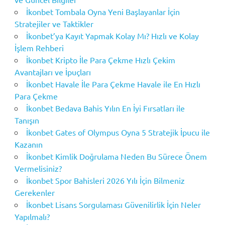
İkonbet Tombala Oyna Yeni Başlayanlar İçin
Stratejiler ve Taktikler
İkonbet’ya Kayıt Yapmak Kolay Mı? Hızlı ve Kolay
İşlem Rehberi
İkonbet Kripto İle Para Çekme Hızlı Çekim
Avantajları ve İpuçları
İkonbet Havale İle Para Çekme Havale ile En Hızlı
Para Çekme
İkonbet Bedava Bahis Yılın En İyi Fırsatları ile
Tanışın
İkonbet Gates of Olympus Oyna 5 Stratejik İpucu ile
Kazanın
İkonbet Kimlik Doğrulama Neden Bu Sürece Önem
Vermelisiniz?
İkonbet Spor Bahisleri 2026 Yılı İçin Bilmeniz
Gerekenler
İkonbet Lisans Sorgulaması Güvenilirlik İçin Neler
Yapılmalı?