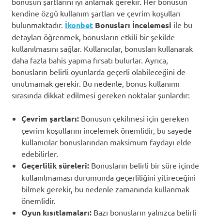
bonusun şartlarını iyi anlamak gerekir. Her bonusun
kendine özgü kullanım şartları ve çevrim koşulları
bulunmaktadır.
İkonbet
Bonusları İncelemesi
ile bu
detayları öğrenmek, bonusların etkili bir şekilde
kullanılmasını sağlar. Kullanıcılar, bonusları kullanarak
daha fazla bahis yapma fırsatı bulurlar. Ayrıca,
bonusların belirli oyunlarda geçerli olabileceğini de
unutmamak gerekir. Bu nedenle, bonus kullanımı
sırasında dikkat edilmesi gereken noktalar şunlardır:
Çevrim şartları:
Bonusun çekilmesi için gereken
çevrim koşullarını incelemek önemlidir, bu sayede
kullanıcılar bonuslarından maksimum faydayı elde
edebilirler.
Geçerlilik süreleri:
Bonusların belirli bir süre içinde
kullanılmaması durumunda geçerliliğini yitireceğini
bilmek gerekir, bu nedenle zamanında kullanmak
önemlidir.
Oyun kısıtlamaları:
Bazı bonusların yalnızca belirli